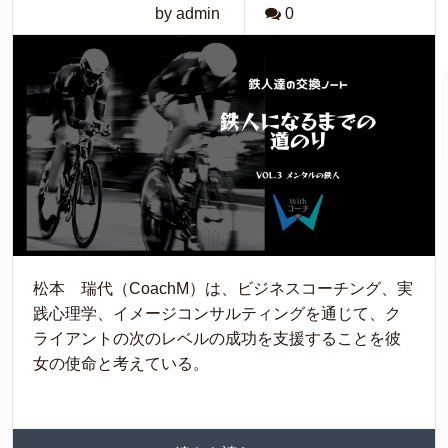
by admin
0
松本 瑞代（CoachM）は、ビジネスコーチング、実
践心理学、イメージコンサルティングを通じて、ク
ライアントの次のレベルの成功を支援することを彼
女の使命と考えている。