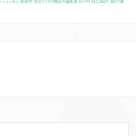
自己紹介
親の過
算命学
自分だけの物語の編集者
ーション向上
自己PR