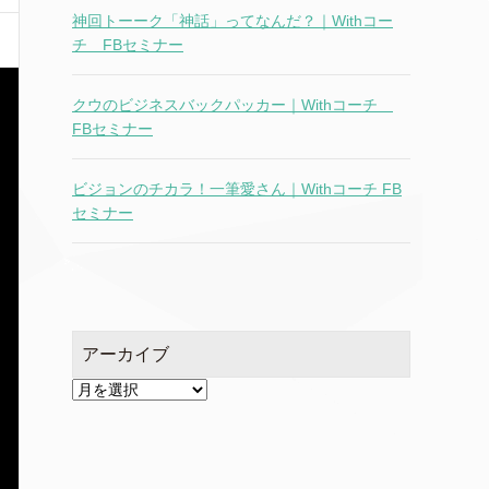
神回トーーク「神話」ってなんだ？｜Withコー
チ FBセミナー
クウのビジネスバックパッカー｜Withコーチ
FBセミナー
ビジョンのチカラ！一筆愛さん｜Withコーチ FB
セミナー
アーカイブ
ア
ー
カ
イ
ブ