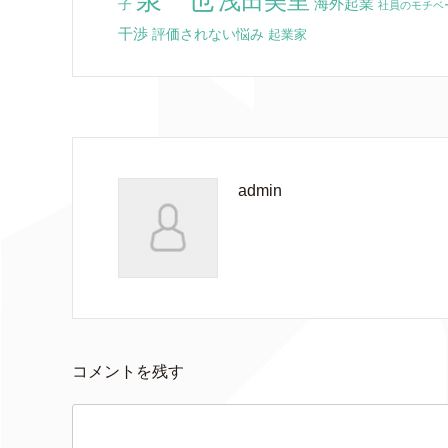
泉一也
浅田美里
海外起業
子
社員のモチベ
干渉
評価されない悩み
起業家
admin
コメントを残す