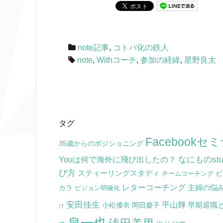
note記事
,
コトバ化の鉄人
note
,
Withコーチ
,
参加の経緯
,
星野良太
タグ
Facebookセ
35歳からのポジショニング
なにものstu
Youは何で海外に飛び出したの？
び方
スティーリングスタディ
ビ
チームコーチング
レターコーチング
主婦の悩
カラ
ビジョン明確化
安田佳生
平山輝
早期退職
小松優衣
岡田慶子
け