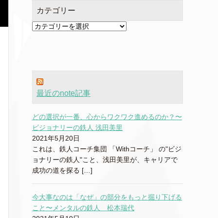
カテゴリー
カ
テ
ゴ
リ
ー
最近のnote記事
どの選択が一番、心からワクワク進めるのか？〜
ビジョナリーの鉄人 浅田美里
2021年5月20日
これは、鉄人コーチ集団 「Withコーチ」 の"ビジ
ョナリーの鉄人"こと、浅田美里が、キャリアで
成功の道を探る […]
今大事なのは「なぜ」の部分をもっと掘り下げる
こと〜メンタルの鉄人 松本瑞代