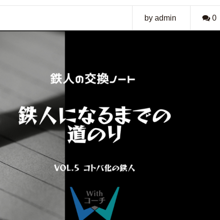
by admin
0