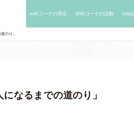
withコーチの理念
Withコーチの活動
not
の道のり」
人になるまでの道のり」