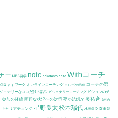
Withコーチ
note
ミナー
MBA留学
sakamoto seito
dio
コーチの選
まずワーク
オンラインコーチング
コトバ化の過程
ジョナリーなココだけの話♡
ビジョンのチ
ビジョナリーコーチング
奥祐斉
参加の経緯
困難な状況への対策
夢か結婚か
み
女性向
星野良太
松本瑞代
とキャリアチェンジ
森田智
林家愛染