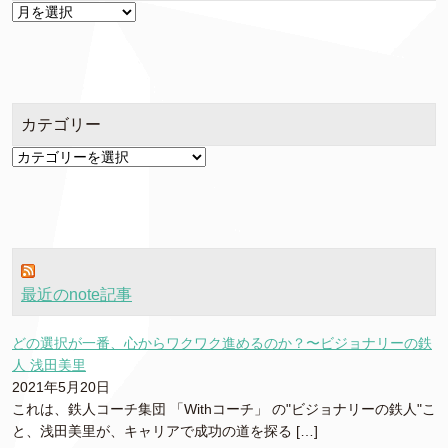
ア
ー
カ
イ
ブ
カテゴリー
カ
テ
ゴ
リ
ー
最近のnote記事
どの選択が一番、心からワクワク進めるのか？〜ビジョナリーの鉄
人 浅田美里
2021年5月20日
これは、鉄人コーチ集団 「Withコーチ」 の"ビジョナリーの鉄人"こ
と、浅田美里が、キャリアで成功の道を探る […]