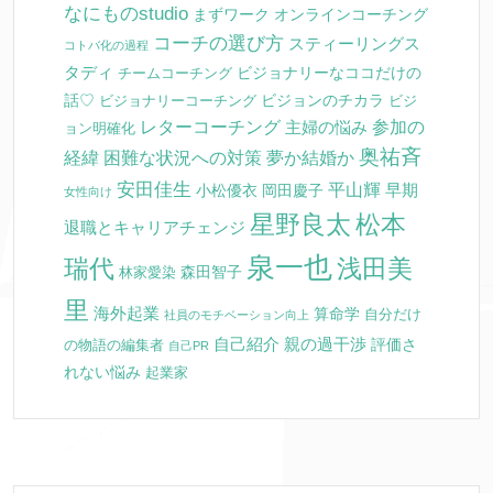
なにものstudio
まずワーク
オンラインコーチング
コーチの選び方
スティーリングス
コトバ化の過程
タディ
ビジョナリーなココだけの
チームコーチング
話♡
ビジョンのチカラ
ビジョナリーコーチング
ビジ
レターコーチング
参加の
主婦の悩み
ョン明確化
奥祐斉
経緯
困難な状況への対策
夢か結婚か
安田佳生
平山輝
早期
小松優衣
岡田慶子
女性向け
星野良太
松本
退職とキャリアチェンジ
泉一也
瑞代
浅田美
森田智子
林家愛染
里
海外起業
算命学
自分だけ
社員のモチベーション向上
自己紹介
親の過干渉
評価さ
の物語の編集者
自己PR
れない悩み
起業家