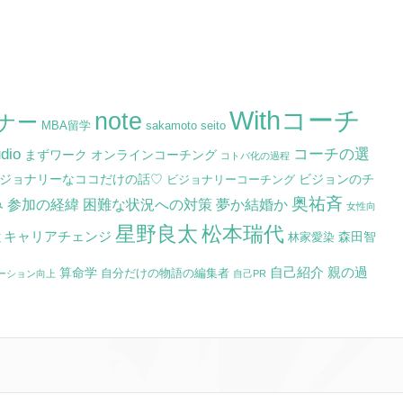
Withコーチ
note
ミナー
MBA留学
sakamoto seito
dio
コーチの選
まずワーク
オンラインコーチング
コトバ化の過程
ジョナリーなココだけの話♡
ビジョンのチ
ビジョナリーコーチング
奥祐斉
参加の経緯
困難な状況への対策
夢か結婚か
み
女性向
星野良太
松本瑞代
とキャリアチェンジ
森田智
林家愛染
自己紹介
親の過
算命学
自分だけの物語の編集者
ーション向上
自己PR