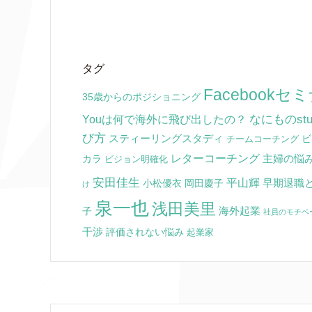
タグ
Facebookセ
35歳からのポジショニング
なにものstu
Youは何で海外に飛び出したの？
び方
スティーリングスタディ
ビ
チームコーチング
レターコーチング
主婦の悩
カラ
ビジョン明確化
安田佳生
平山輝
早期退職
小松優衣
岡田慶子
け
泉一也
浅田美里
海外起業
子
社員のモチベ
干渉
評価されない悩み
起業家