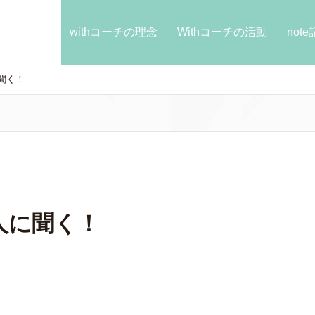
withコーチの理念
Withコーチの活動
not
聞く！
人に聞く！