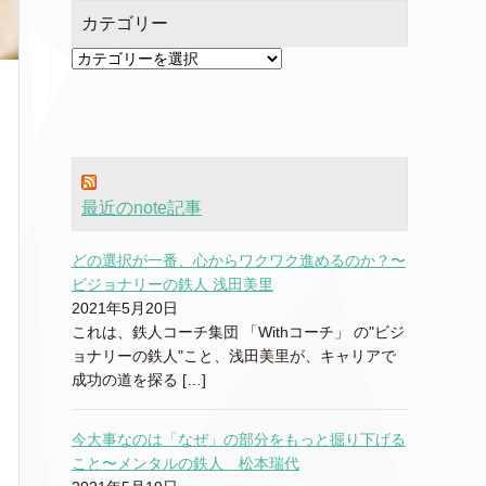
カテゴリー
カ
テ
ゴ
リ
ー
最近のnote記事
どの選択が一番、心からワクワク進めるのか？〜
ビジョナリーの鉄人 浅田美里
2021年5月20日
これは、鉄人コーチ集団 「Withコーチ」 の"ビジ
ョナリーの鉄人"こと、浅田美里が、キャリアで
成功の道を探る […]
今大事なのは「なぜ」の部分をもっと掘り下げる
こと〜メンタルの鉄人 松本瑞代