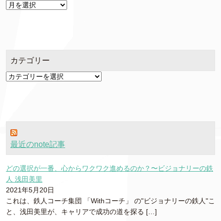
ア
ー
カ
イ
ブ
カテゴリー
カ
テ
ゴ
リ
ー
最近のnote記事
どの選択が一番、心からワクワク進めるのか？〜ビジョナリーの鉄
人 浅田美里
2021年5月20日
これは、鉄人コーチ集団 「Withコーチ」 の"ビジョナリーの鉄人"こ
と、浅田美里が、キャリアで成功の道を探る […]