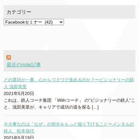
ブ
カテゴリー
カ
テ
ゴ
リ
ー
最近のnote記事
どの選択が一番、心からワクワク進めるのか？〜ビジョナリーの鉄
人 浅田美里
2021年5月20日
これは、鉄人コーチ集団 「Withコーチ」 の"ビジョナリーの鉄人"こ
と、浅田美里が、キャリアで成功の道を探る […]
今大事なのは「なぜ」の部分をもっと掘り下げること〜メンタルの
鉄人 松本瑞代
2021年5月19日