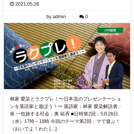
2021.05.26
by admin
0
林家 愛染とラクプレ！〜日本流のプレゼンテーショ
ンを落語家と遊ぼう！〜 落語家：林家 愛染解説者：
泉 一也旅する司会：奥 祐斉 ■日時第2回：5月26日
（水）17時～18時 今回のテーマ第2回：マで遊ぶ！
（おいでよ！わた […]