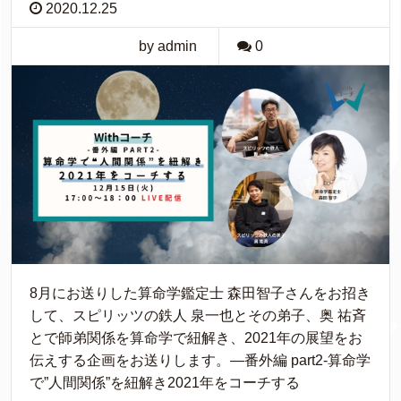
2020.12.25
by admin
0
8月にお送りした算命学鑑定士 森田智子さんをお招き
して、スピリッツの鉄人 泉一也とその弟子、奥 祐斉
とで師弟関係を算命学で紐解き、2021年の展望をお
伝えする企画をお送りします。—番外編 part2-算命学
で”人間関係”を紐解き2021年をコーチする